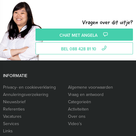
Vragen over dit uitje?
CHAT MET ANGELA
BEL 088 428 81 10
INFORMATIE
Privacy- en cookieverklaring
Algemene voorwaarden
Annuleringsverzekering
Vraag en antwoord
Nieuwsbrief
Categorieën
Referenties
Activiteiten
Vacatures
Over ons
Services
Video’s
Links