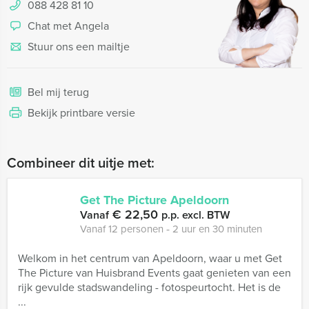
088 428 81 10
Chat met Angela
Stuur ons een mailtje
Bel mij terug
Bekijk printbare versie
Combineer dit uitje met:
Get The Picture Apeldoorn
€ 22,50
Vanaf
p.p. excl. BTW
Vanaf 12 personen ‐ 2 uur en 30 minuten
Welkom in het centrum van Apeldoorn, waar u met Get
The Picture van Huisbrand Events gaat genieten van een
rijk gevulde stadswandeling - fotospeurtocht. Het is de
...