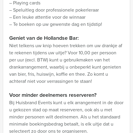
– Playing cards
– Speluitleg door professionele pokerleraar
– Een leuke attentie voor de winnaar
– Te boeken op uw gewenste dag en tijdstip!
Geniet van de Hollandse Bar:
Niet telkens uw knip hoeven trekken om uw drankje af
te rekenen tijdens uw uitje? Voor 10,00 per persoon
per uur (excl. BTW) kunt u gebruikmaken van het
drankarrangement, waarbij u onbeperkt kunt genieten
van bier, fris, huiswijn, koffie en thee. Zo komt u
achteraf niet voor verrassingen te staan!
Voor minder deelnemers reserveren?
Bij Huisbrand Events kunt u elk arrangement in de door
u gekozen stad op maat reserveren, ook als u met
minder personen wilt deelnemen. Als u het standaard
minimale boekingsbedrag betaalt, is elk uitje dat u
selecteert zo door ons te organiseren.