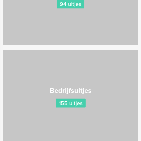
94 uitjes
Bedrijfsuitjes
155 uitjes