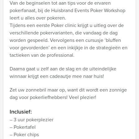
Van de beginselen tot aan tips voor de ervaren
pokerfanaat, bij de Huisbrand Events Poker Workshop
leert u alles over pokeren.
Tijdens een eerste Poker clinic krijgt u uitleg over de
verschillende pokervarianten, die vandaag de dag
worden gespeeld. Vervolgens een cursusje ‘bluffen
voor gevorderden’ en een inkijkje in de strategieën en
tactieken van de professional.
Daarna gaat u zelf aan de slag en de uiteindelijke
winnaar krijgt een cadeautje mee naar huis!
Zet uw zonnebril maar op, want dit wordt een zonnige
dag voor pokerliefhebbers! Veel plezier!
Inclusief:
– 3 uur pokerplezier
– Pokertafel
– Poker chips