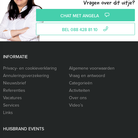
Vragen over dit uitje?
CHAT MET ANGELA
BEL 088 428 81 10
INFORMATIE
Privacy- en cookieverklaring
Algemene voorwaarden
Annuleringsverzekering
Vraag en antwoord
Nieuwsbrief
Categorieën
Referenties
Activiteiten
Vacatures
Over ons
Services
Video’s
Links
HUISBRAND EVENTS