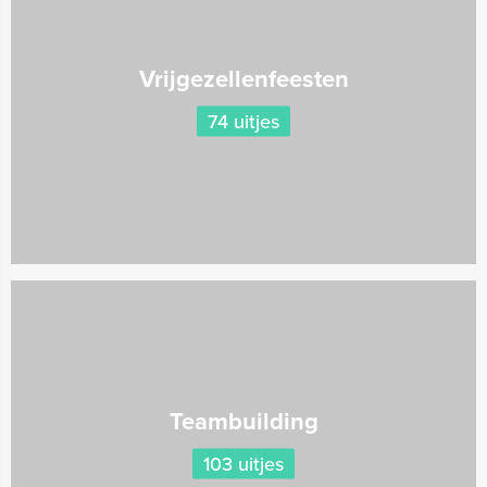
Vrijgezellenfeesten
74 uitjes
Teambuilding
103 uitjes