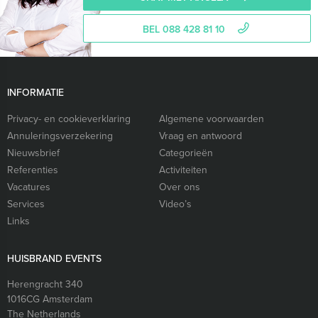
BEL 088 428 81 10
INFORMATIE
Privacy- en cookieverklaring
Algemene voorwaarden
Annuleringsverzekering
Vraag en antwoord
Nieuwsbrief
Categorieën
Referenties
Activiteiten
Vacatures
Over ons
Services
Video’s
Links
HUISBRAND EVENTS
Herengracht 340
1016CG
Amsterdam
The Netherlands