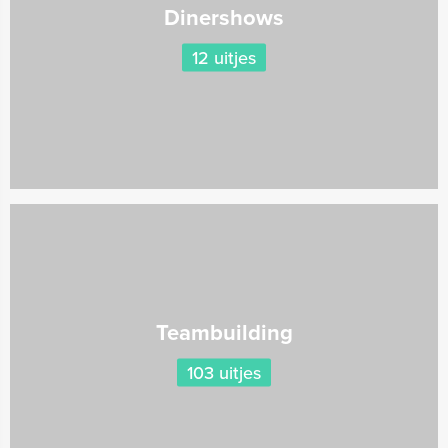
Dinershows
12 uitjes
Teambuilding
103 uitjes