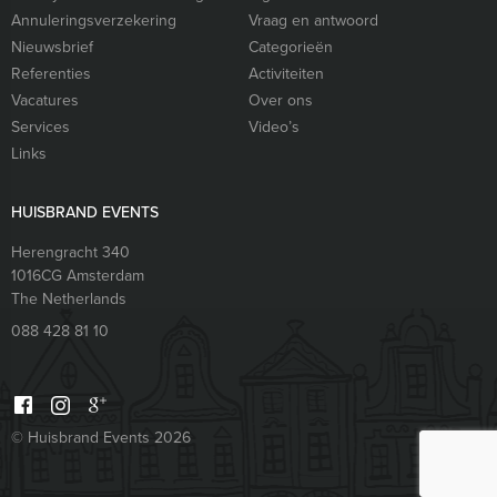
Annuleringsverzekering
Vraag en antwoord
Nieuwsbrief
Categorieën
Referenties
Activiteiten
Vacatures
Over ons
Services
Video’s
Links
HUISBRAND EVENTS
Herengracht 340
1016CG
Amsterdam
The Netherlands
088 428 81 10
© Huisbrand Events 2026