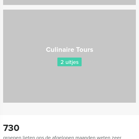
Culinaire Tours
2 uitjes
730
groepen lieten ons de afgelopen maanden weten zeer