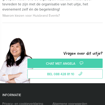
tevreden te zijn met de organisatie van het uitje, het
evenement zelf én de begeleiding!
Waarom kiezen voor Huisbrand Events?
Vragen over dit uitje?
CHAT MET ANGELA
BEL 088 428 81 10
INFORMATIE
Privacy- en cookieverklaring
Algemene voorwaarden