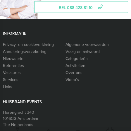
BEL 088 428 81 10
INFORMATIE
Privacy- en cookieverklaring
Algemene voorwaarden
Annuleringsverzekering
Vraag en antwoord
Nieuwsbrief
Categorieën
Referenties
Activiteiten
Vacatures
Over ons
Services
Video’s
Links
HUISBRAND EVENTS
Herengracht 340
1016CG
Amsterdam
The Netherlands