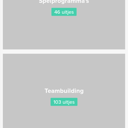
Spelprogramma's
46 uitjes
Teambuilding
103 uitjes