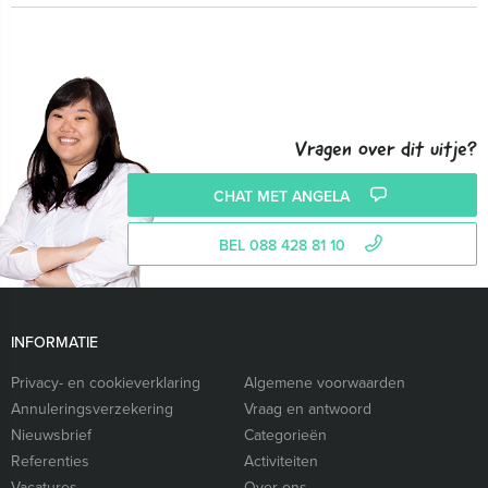
Vragen over dit uitje?
CHAT MET ANGELA
BEL 088 428 81 10
INFORMATIE
Privacy- en cookieverklaring
Algemene voorwaarden
Annuleringsverzekering
Vraag en antwoord
Nieuwsbrief
Categorieën
Referenties
Activiteiten
Vacatures
Over ons