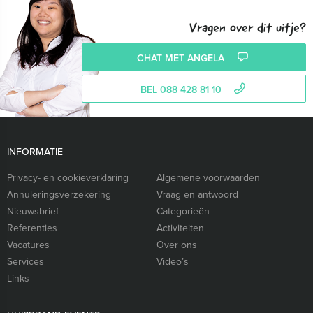
Vragen over dit uitje?
CHAT MET ANGELA
BEL 088 428 81 10
INFORMATIE
Privacy- en cookieverklaring
Algemene voorwaarden
Annuleringsverzekering
Vraag en antwoord
Nieuwsbrief
Categorieën
Referenties
Activiteiten
Vacatures
Over ons
Services
Video’s
Links