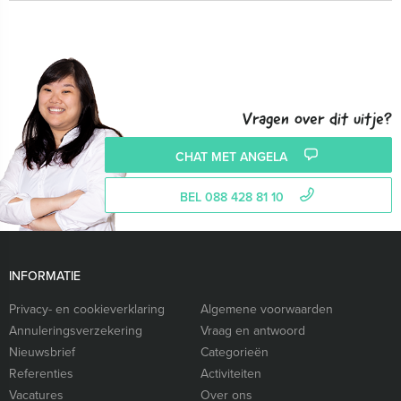
Vragen over dit uitje?
CHAT MET ANGELA
BEL 088 428 81 10
INFORMATIE
Privacy- en cookieverklaring
Algemene voorwaarden
Annuleringsverzekering
Vraag en antwoord
Nieuwsbrief
Categorieën
Referenties
Activiteiten
Vacatures
Over ons