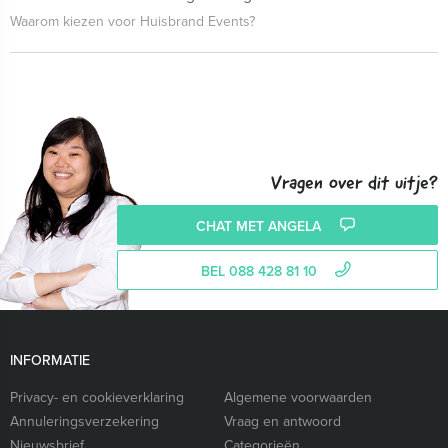
Waarom kiezen voor Huisbrand Events?
Vragen over dit uitje?
CHAT MET ANGELA
BEL 088 428 81 10
INFORMATIE
Privacy- en cookieverklaring
Algemene voorwaarden
Annuleringsverzekering
Vraag en antwoord
Nieuwsbrief
Categorieën