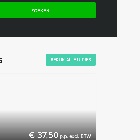
ZOEKEN
s
BEKIJK ALLE UITJES
€ 37,50
p.p. excl. BTW