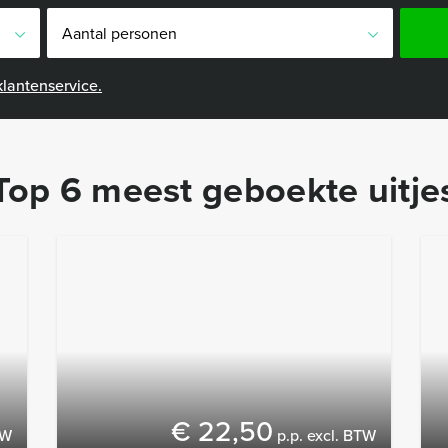
lantenservice.
Top 6 meest geboekte uitje
€ 22,50
TW
p.p. excl. BTW