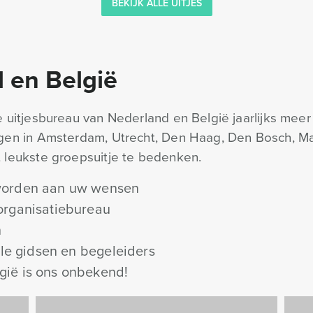
BEKIJK ALLE UITJES
d en België
e uitjesbureau van Nederland en België jaarlijks mee
ngen in Amsterdam, Utrecht, Den Haag, Den Bosch, M
 leukste groepsuitje te bedenken.
 worden aan uw wensen
 organisatiebureau
n
nele gidsen en begeleiders
gië is ons onbekend!