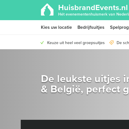
HuisbrandEvents.nl
Hét evenementenhuismerk van Nederl
Kies uw locatie
Bedrijfsuitjes
Spelpro
Keuze uit heel veel groepsuitjes
De sch
De leukste uitjes 
& België, perfect 