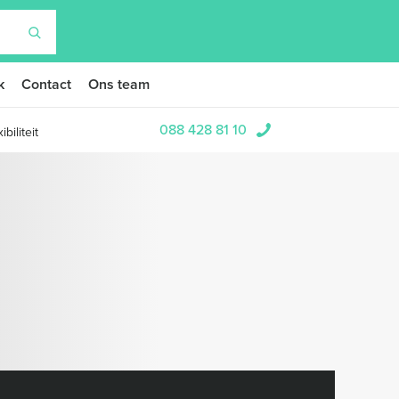
k
Contact
Ons team
088 428 81 10
biliteit