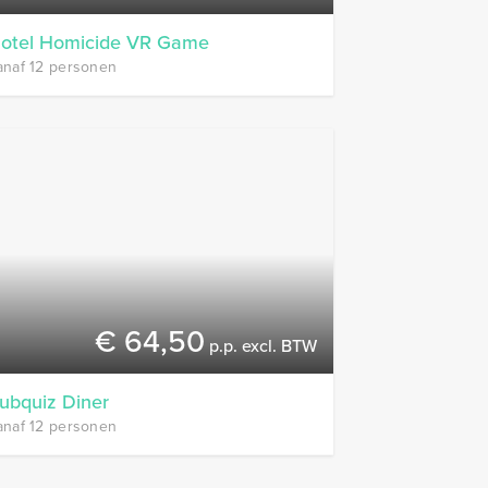
otel Homicide VR Game
anaf 12 personen
€ 64,50
p.p. excl. BTW
ubquiz Diner
anaf 12 personen