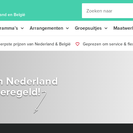
and en België
gramma’s
Arrangementen
Groepsuitjes
Maatwer
erpste prijzen van Nederland & België
Geprezen om service & flexi
in Nederland
geregeld!